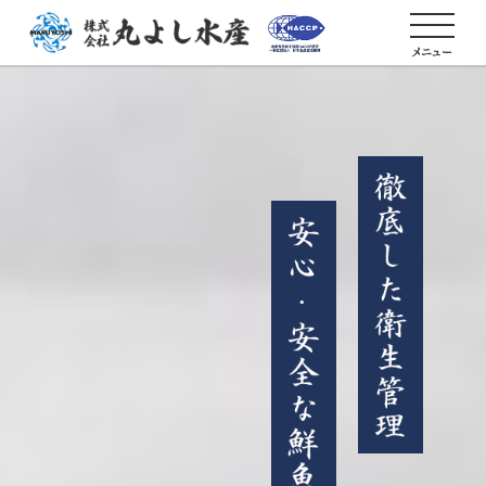
メニュー
TOP
セントラ
HACCP
丸よし水産の
会
お問
ルキッチ
３つの取り組
社
い合わ
ン
み
概
せ
要