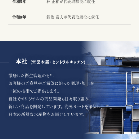
令和5年
林 正和が代表取締役に就任
令和8年
鍜治 泰夫が代表取締役に就任
本社
(営業本部・セントラルキッチン)
徹底した衛生管理のもと、
お客様のご意見やご希望に沿った調理・加工を
一流の技術でご提供します。
自社でオリジナルの商品開発も日々取り組み、
新しい商品を開発しています。 海外ルートを確保し、
日本の新鮮な水産物をお届けしています。