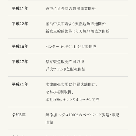
平成21年
香港に魚介類の輸出事業開始
平成22年
徳島中央市場より天然地魚直送開始
新宮三輪崎漁港より天然地魚直送開始
平成26年
センターキッチン、仕分け場開設
平成27年
惣菜製造販売許可取得
近大ブランド魚販売開始
平成31年
木津卸売市場に仲買店舗開店、
せりの権利取得、
本社移転、セントラルキッチン開設
令和3年
無添加 マグロ100％のペットフード製造・販売
開始