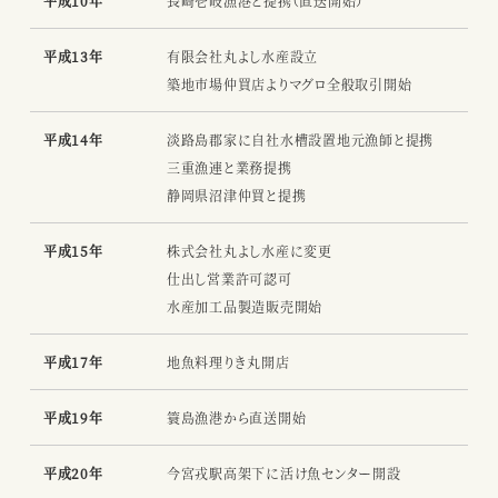
平成10年
長崎壱岐漁港と提携（直送開始）
平成13年
有限会社丸よし水産設立
築地市場仲買店よりマグロ全般取引開始
平成14年
淡路島郡家に自社水槽設置地元漁師と提携
三重漁連と業務提携
静岡県沼津仲買と提携
平成15年
株式会社丸よし水産に変更
仕出し営業許可認可
水産加工品製造販売開始
平成17年
地魚料理りき丸開店
平成19年
簑島漁港から直送開始
平成20年
今宮戎駅高架下に活け魚センター開設