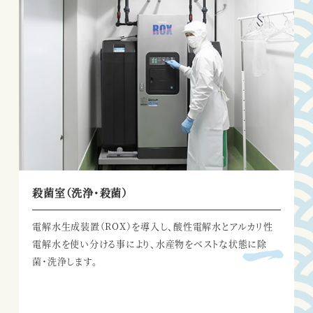
殺菌室（洗浄・殺菌）
電解水生成装置（ROX）を導入し、
酸性電解水とアルカリ性
電解水を
使い分ける事により、
水産物をベストな状態に除
菌・洗浄します。